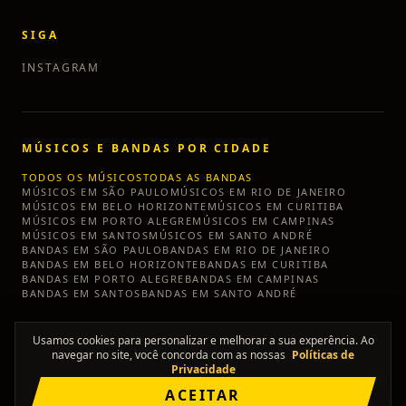
SIGA
INSTAGRAM
MÚSICOS E BANDAS POR CIDADE
TODOS OS MÚSICOS
TODAS AS BANDAS
MÚSICOS EM
SÃO PAULO
MÚSICOS EM
RIO DE JANEIRO
MÚSICOS EM
BELO HORIZONTE
MÚSICOS EM
CURITIBA
MÚSICOS EM
PORTO ALEGRE
MÚSICOS EM
CAMPINAS
MÚSICOS EM
SANTOS
MÚSICOS EM
SANTO ANDRÉ
BANDAS EM
SÃO PAULO
BANDAS EM
RIO DE JANEIRO
BANDAS EM
BELO HORIZONTE
BANDAS EM
CURITIBA
BANDAS EM
PORTO ALEGRE
BANDAS EM
CAMPINAS
BANDAS EM
SANTOS
BANDAS EM
SANTO ANDRÉ
Usamos cookies para personalizar e melhorar a sua experência. Ao
navegar no site, você concorda com as nossas
Políticas de
Privacidade
©
2026
TÔ SEM BANDA
ACEITAR