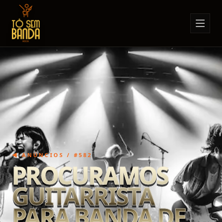
Sobre Nós
Anúncios
Notícias
Eventos
Minha Conta
Contato
◀ ANÚNCIOS / #
582
PROCURAMOS
GUITARRISTA
PARA BANDA DE