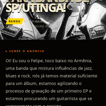
SP/UTINGA!
BANDA
◉
SÃO PAULO
,
SP
CRIADO EM 2 DE JULHO DE 2025
▸ SOBRE O ANÚNCIO
Oi! Eu sou o Felipe, toco baixo no Armênia,
uma banda que mistura influências de jazz,
blues e rock, nós já temos material suficiente
para um álbum, estamos agilizando o
processo de gravação de um primeiro EP e
estamos procurando um guitarrista que se