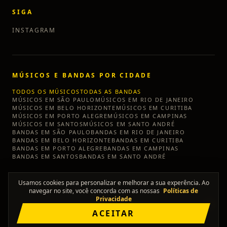
SIGA
INSTAGRAM
MÚSICOS E BANDAS POR CIDADE
TODOS OS MÚSICOS
TODAS AS BANDAS
MÚSICOS EM
SÃO PAULO
MÚSICOS EM
RIO DE JANEIRO
MÚSICOS EM
BELO HORIZONTE
MÚSICOS EM
CURITIBA
MÚSICOS EM
PORTO ALEGRE
MÚSICOS EM
CAMPINAS
MÚSICOS EM
SANTOS
MÚSICOS EM
SANTO ANDRÉ
BANDAS EM
SÃO PAULO
BANDAS EM
RIO DE JANEIRO
BANDAS EM
BELO HORIZONTE
BANDAS EM
CURITIBA
BANDAS EM
PORTO ALEGRE
BANDAS EM
CAMPINAS
BANDAS EM
SANTOS
BANDAS EM
SANTO ANDRÉ
Usamos cookies para personalizar e melhorar a sua experência. Ao
navegar no site, você concorda com as nossas
Políticas de
Privacidade
©
2026
TÔ SEM BANDA
ACEITAR