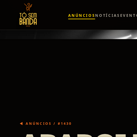
ANÚNCIOS
NOTÍCIAS
EVENT
◀ ANÚNCIOS / #
1430