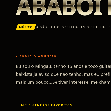
ABABOI 
MÚSICO
◉
SÃO PAULO
,
SP
CRIADO EM 3 DE JULHO D
▸ SOBRE O ANÚNCIO
Eu sou o Mingau, tenho 15 anos e toco guita
baixista ja aviso que nao tenho, mas eu prefi
mais um pouco...Se tiver interesse, me cham
MEUS GÊNEROS FAVORITOS