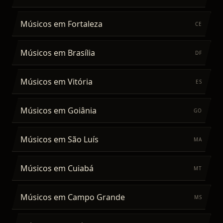
Músicos
em
Fortaleza
CE
Músicos
em
Brasília
DF
Músicos
em
Vitória
ES
Músicos
em
Goiânia
GO
Músicos
em
São Luís
MA
Músicos
em
Cuiabá
MT
Músicos
em
Campo Grande
MS