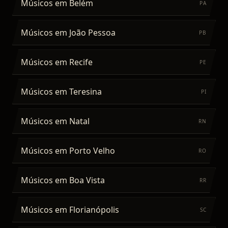
Músicos
em
Belém
PA
Músicos
em
João Pessoa
PB
Músicos
em
Recife
PE
Músicos
em
Teresina
PI
Músicos
em
Natal
RN
Músicos
em
Porto Velho
RO
Músicos
em
Boa Vista
RR
Músicos
em
Florianópolis
SC