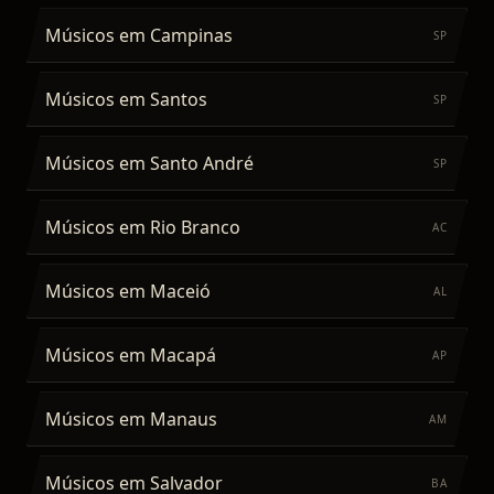
Músicos
em
Campinas
SP
Músicos
em
Santos
SP
Músicos
em
Santo André
SP
Músicos
em
Rio Branco
AC
Músicos
em
Maceió
AL
Músicos
em
Macapá
AP
Músicos
em
Manaus
AM
Músicos
em
Salvador
BA