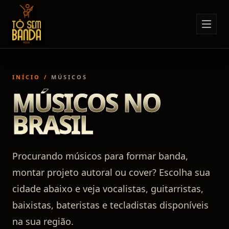
Sobre Nós
Anúncios
INÍCIO
/
MÚSICOS
Notícias
MÚSICOS NO
Eventos
BRASIL
Minha Conta
Contato
Procurando músicos para formar banda,
montar projeto autoral ou cover? Escolha sua
cidade abaixo e veja vocalistas, guitarristas,
baixistas, bateristas e tecladistas disponíveis
na sua região.