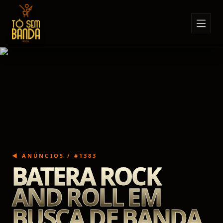
Sobre Nós
Anúncios
Notícias
Eventos
Minha Conta
Contato
◀ ANÚNCIOS / #
1383
BATERA ROCK
AND ROLL EM
BUSCA DE BANDA