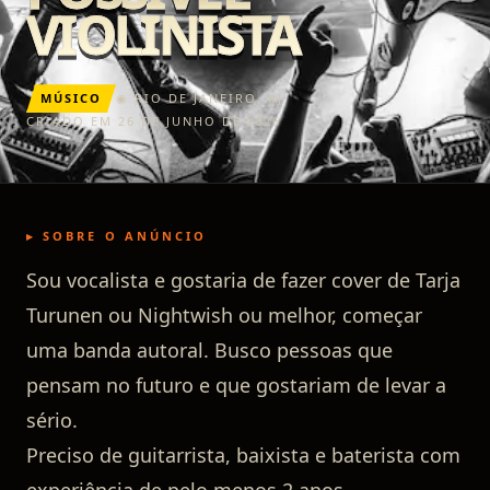
VIOLINISTA
MÚSICO
◉
RIO DE JANEIRO
,
RJ
CRIADO EM 26 DE JUNHO DE 2026
▸ SOBRE O ANÚNCIO
Sou vocalista e gostaria de fazer cover de Tarja
Turunen ou Nightwish ou melhor, começar
uma banda autoral. Busco pessoas que
pensam no futuro e que gostariam de levar a
sério.
Preciso de guitarrista, baixista e baterista com