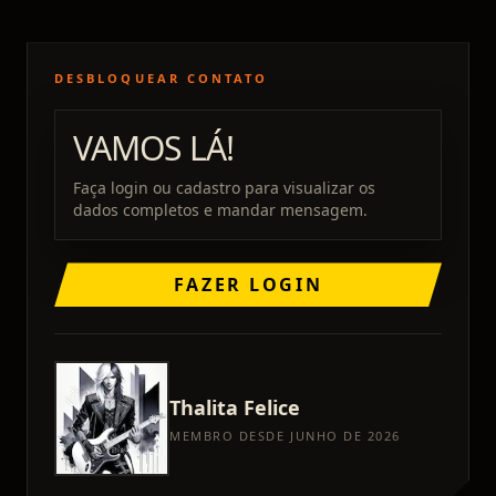
DESBLOQUEAR CONTATO
VAMOS LÁ!
Faça login ou cadastro para visualizar os
dados completos e mandar mensagem.
FAZER LOGIN
Thalita
Felice
MEMBRO DESDE JUNHO DE 2026