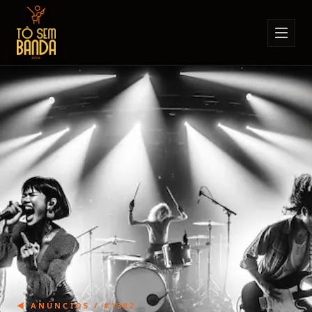
Sobre Nós
Anúncios
Notícias
Eventos
Minha Conta
Contato
◀ ANÚNCIOS / #
1382