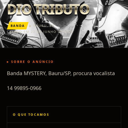
DIO TRIBUTO
BANDA
◉
BAURU
,
SP
CRIADO EM 22 DE JUNHO DE 2026
▸ SOBRE O ANÚNCIO
Banda MYSTERY, Bauru/SP, procura vocalista
14 99895-0966
O QUE TOCAMOS