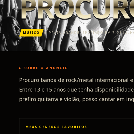
PROCUR
MÚSICO
◉
PRAIA GRANDE
,
SP
CRIADO EM 7 DE JULH
▸ SOBRE O ANÚNCIO
Procuro banda de rock/metal internacional e 
Entre 13 e 15 anos que tenha disponibilidade
prefiro guitarra e violão, posso cantar em in
MEUS GÊNEROS FAVORITOS