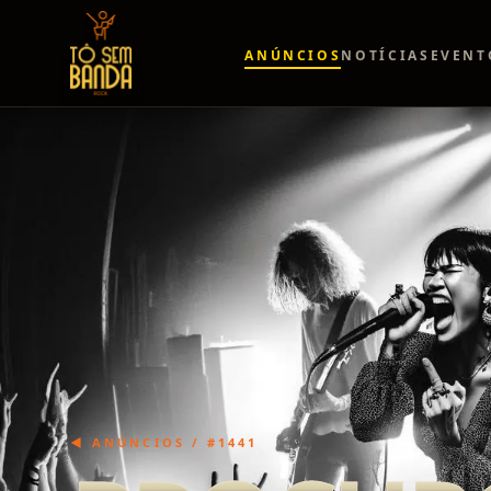
ANÚNCIOS
NOTÍCIAS
EVENT
◀ ANÚNCIOS / #
1441