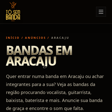
Sobre Nós
Anúncios
INÍCIO
/
ANÚNCIOS
/
ARACAJU
Notícias
BANDAS EM
Eventos
ARACAJU
Minha Conta
Contato
Quer entrar numa banda em Aracaju ou achar
integrantes para a sua? Veja as bandas da
região procurando vocalista, guitarrista,
baixista, baterista e mais. Anuncie sua banda
de graça e encontre o som que falta.