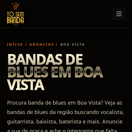
Sobre Nós
Anúncios
INÍCIO
/
ANÚNCIOS
/
BOA VISTA
Notícias
BANDAS DE
Eventos
BLUES EM BOA
Minha Conta
VISTA
Contato
Procura banda de blues em Boa Vista? Veja as
bandas de blues da região buscando vocalista,
guitarrista, baixista, baterista e mais. Anuncie
a sua de graça e ache o integrante que falta.