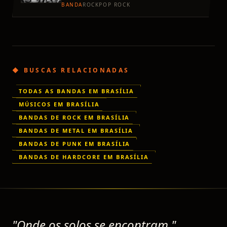
para compor o projeto. Tocamos rock
BANDA
ROCK
POP ROCK
nacional e internaciona
◆ BUSCAS RELACIONADAS
TODAS AS BANDAS EM BRASÍLIA
MÚSICOS EM BRASÍLIA
BANDAS DE ROCK EM BRASÍLIA
BANDAS DE METAL EM BRASÍLIA
BANDAS DE PUNK EM BRASÍLIA
BANDAS DE HARDCORE EM BRASÍLIA
"Onde os solos se encontram."