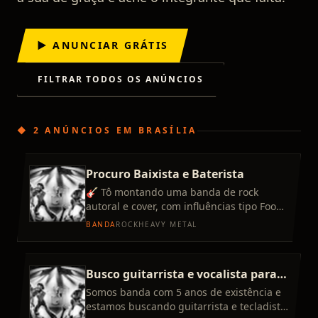
▶ ANUNCIAR GRÁTIS
FILTRAR TODOS OS ANÚNCIOS
◆
2 ANÚNCIOS
EM
BRASÍLIA
Procuro Baixista e Baterista
🎸 Tô montando uma banda de rock
autoral e cover, com influências tipo Foo
Fighters, Nirvana, QOTSA, Audioslave,
BANDA
ROCK
HEAVY METAL
Arctic Monkeys, etc. A idei
Busco guitarrista e vocalista para
projeto cover e autoral
Somos banda com 5 anos de existência e
estamos buscando guitarrista e tecladista