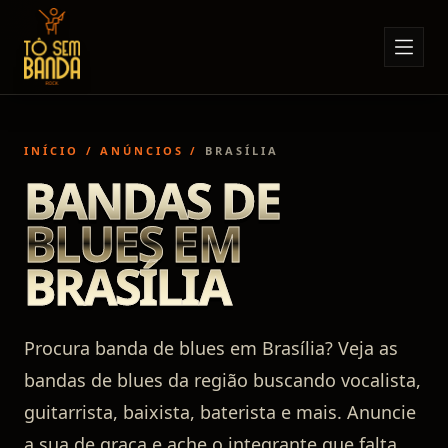
Sobre Nós
Anúncios
INÍCIO
/
ANÚNCIOS
/
BRASÍLIA
Notícias
BANDAS DE
Eventos
BLUES EM
Minha Conta
BRASÍLIA
Contato
Procura banda de blues em Brasília? Veja as
bandas de blues da região buscando vocalista,
guitarrista, baixista, baterista e mais. Anuncie
a sua de graça e ache o integrante que falta.