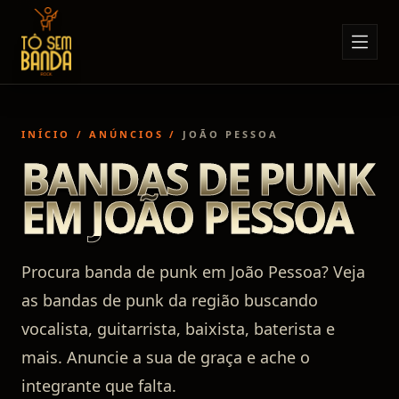
Sobre Nós
Anúncios
INÍCIO
/
ANÚNCIOS
/
JOÃO PESSOA
Notícias
BANDAS DE PUNK
Eventos
EM JOÃO PESSOA
Minha Conta
Contato
Procura banda de punk em João Pessoa? Veja
as bandas de punk da região buscando
vocalista, guitarrista, baixista, baterista e
mais. Anuncie a sua de graça e ache o
integrante que falta.