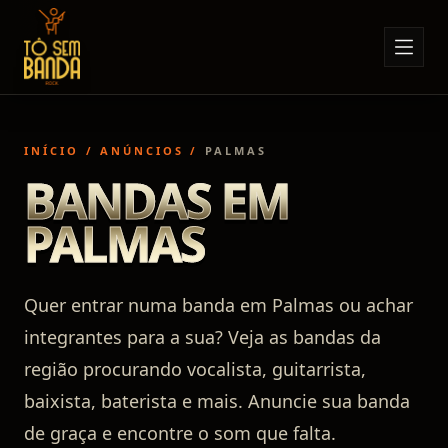
Sobre Nós
Anúncios
INÍCIO
/
ANÚNCIOS
/
PALMAS
Notícias
BANDAS EM
Eventos
PALMAS
Minha Conta
Contato
Quer entrar numa banda em Palmas ou achar
integrantes para a sua? Veja as bandas da
região procurando vocalista, guitarrista,
baixista, baterista e mais. Anuncie sua banda
de graça e encontre o som que falta.