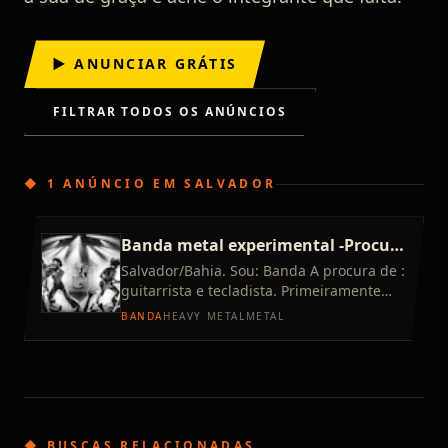
▶ ANUNCIAR GRÁTIS
FILTRAR TODOS OS ANÚNCIOS
◆
1 ANÚNCIO
EM
SALVADOR
Banda metal experimental -Procuro
- Tecladista e Guitarrista
Salvador/Bahia. Sou: Banda A procura de :
guitarrista e tecladista. Primeiramente
obrigado por estar aqui, antes de falar da
BANDA
HEAVY METAL
METAL
banda e estilo
◆ BUSCAS RELACIONADAS