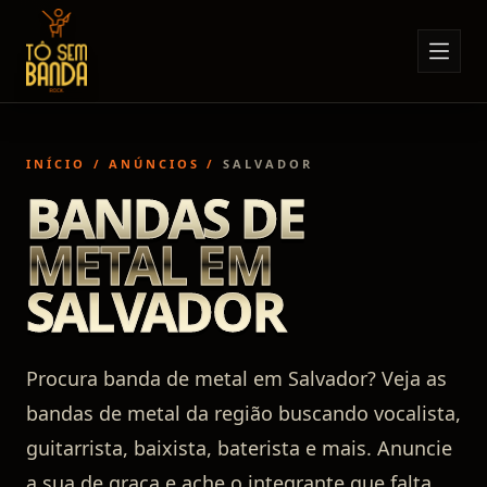
Sobre Nós
Anúncios
INÍCIO
/
ANÚNCIOS
/
SALVADOR
Notícias
BANDAS DE
Eventos
METAL EM
Minha Conta
SALVADOR
Contato
Procura banda de metal em Salvador? Veja as
bandas de metal da região buscando vocalista,
guitarrista, baixista, baterista e mais. Anuncie
a sua de graça e ache o integrante que falta.