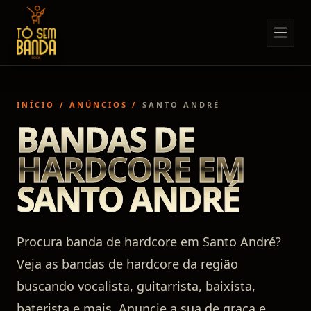
Sobre Nós
Anúncios
INÍCIO
/
ANÚNCIOS
/
SANTO ANDRÉ
Notícias
BANDAS DE
Eventos
HARDCORE EM
Minha Conta
SANTO ANDRÉ
Contato
Procura banda de hardcore em Santo André?
Veja as bandas de hardcore da região
buscando vocalista, guitarrista, baixista,
baterista e mais. Anuncie a sua de graça e