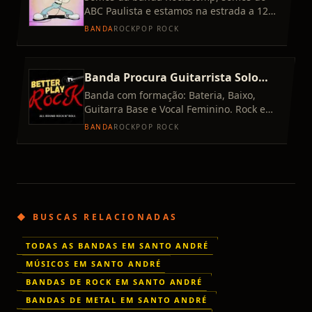
ABC Paulista e estamos na estrada a 12
anos, resolvemos remodelar nosso set list
BANDA
ROCK
POP ROCK
eramos 100% e agora vamo
Banda Procura Guitarrista Solo
/Tecladista (ABC Paulista)
Banda com formação: Bateria, Baixo,
Guitarra Base e Vocal Feminino. Rock e
Pop Rock tipo Green Day, Foo Fighters,
BANDA
ROCK
POP ROCK
Kings of Leon, Ira!, Pitty
◆ BUSCAS RELACIONADAS
TODAS AS BANDAS EM SANTO ANDRÉ
MÚSICOS EM SANTO ANDRÉ
BANDAS DE ROCK EM SANTO ANDRÉ
BANDAS DE METAL EM SANTO ANDRÉ