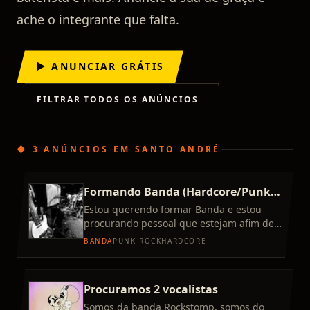
ache o integrante que falta.
▶ ANUNCIAR GRÁTIS
FILTRAR TODOS OS ANÚNCIOS
◆
3 ANÚNCIOS
EM
SANTO ANDRÉ
Formando Banda (Hardcore/Punk
Rock)
Estou querendo formar Banda e estou
procurando pessoal que estejam afim de
fazer um som com influências de
BANDA
PUNK ROCK
HARDCORE
Hardcore, Punk Rock. Referências
Procuramos 2 vocalistas
Somos da banda Rockstomp, somos do