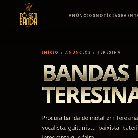
ANÚNCIOS
NOTÍCIAS
EVENT
INÍCIO
/
ANÚNCIOS
/
TERESINA
BANDAS 
TERESIN
Procura banda de metal em Teresina
vocalista, guitarrista, baixista, bate
integrante que falta.