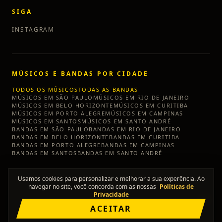
SIGA
INSTAGRAM
MÚSICOS E BANDAS POR CIDADE
TODOS OS MÚSICOS
TODAS AS BANDAS
MÚSICOS EM
SÃO PAULO
MÚSICOS EM
RIO DE JANEIRO
MÚSICOS EM
BELO HORIZONTE
MÚSICOS EM
CURITIBA
MÚSICOS EM
PORTO ALEGRE
MÚSICOS EM
CAMPINAS
MÚSICOS EM
SANTOS
MÚSICOS EM
SANTO ANDRÉ
BANDAS EM
SÃO PAULO
BANDAS EM
RIO DE JANEIRO
BANDAS EM
BELO HORIZONTE
BANDAS EM
CURITIBA
BANDAS EM
PORTO ALEGRE
BANDAS EM
CAMPINAS
BANDAS EM
SANTOS
BANDAS EM
SANTO ANDRÉ
Usamos cookies para personalizar e melhorar a sua experência. Ao
navegar no site, você concorda com as nossas
Políticas de
Privacidade
©
2026
TÔ SEM BANDA
ACEITAR