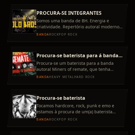
PROCURA-SE INTEGRANTES
Somos uma banda de BH. Energia e
criatividade. Repertório autoral moderno
sem perder tradição e pegada. Trabalho
BANDA
ROCK
POP ROCK
robusto, pronto e afiado. B
Procura-se baterista para á banda
autoral Miners of remate
Procura-se um baterista para a banda
autoral Miners of remate, que tenha
vontade de aprender e fazer acontecer,
BANDA
HEAVY METAL
HARD ROCK
não precisa ser experiente
Procura-se baterista
Tocamos hardcore, rock, punk e emo e
estamos à procura de um(a) baterista
para somar na banda. Sobre a banda:
BANDA
ROCK
POP ROCK
Som autoral, alguns covers,