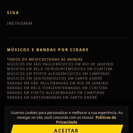
SIGA
INSTAGRAM
MÚSICOS E BANDAS POR CIDADE
TODOS OS MÚSICOS
TODAS AS BANDAS
MÚSICOS EM
SÃO PAULO
MÚSICOS EM
RIO DE JANEIRO
MÚSICOS EM
BELO HORIZONTE
MÚSICOS EM
CURITIBA
MÚSICOS EM
PORTO ALEGRE
MÚSICOS EM
CAMPINAS
MÚSICOS EM
SANTOS
MÚSICOS EM
SANTO ANDRÉ
BANDAS EM
SÃO PAULO
BANDAS EM
RIO DE JANEIRO
BANDAS EM
BELO HORIZONTE
BANDAS EM
CURITIBA
BANDAS EM
PORTO ALEGRE
BANDAS EM
CAMPINAS
BANDAS EM
SANTOS
BANDAS EM
SANTO ANDRÉ
Usamos cookies para personalizar e melhorar a sua experência. Ao
navegar no site, você concorda com as nossas
Políticas de
Privacidade
©
2026
TÔ SEM BANDA
ACEITAR