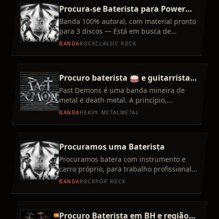
Procura-se Baterista para Power
Trio Autoral
Banda 100% autoral, com material pronto
para 3 discos — Está em busca de
baterista comprometido e criativo para
BANDA
ROCK
CLASSIC ROCK
integrar power trio. Influ
Procuro baterista 🥁 e guitarrista
🎸
Past Demons é uma banda mineira de
metal e death metal. A princípio,
queremos tocar covers dos clássicos dos
BANDA
HEAVY METAL
METAL
anos 90 (Metallica, Pantera, De
Procuramos uma Baterista
Procuramos batera com instrumento e
carro próprio, para trabalho profissional
na linha Pop Rock, anos 70,80 e 90 Retrô.
BANDA
ROCK
POP ROCK
Pode ser iniciante
Procuro Baterista em BH e região