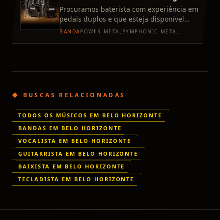
metropolitana
Procuramos baterista com experiência em
pedais duplos e que esteja disponível
para ensaios. No momento não é nada
BANDA
POWER METAL
SYMPHONIC METAL
profissional, só um bando
◆ BUSCAS RELACIONADAS
TODOS OS MÚSICOS EM BELO HORIZONTE
BANDAS EM BELO HORIZONTE
VOCALISTA EM BELO HORIZONTE
GUITARRISTA EM BELO HORIZONTE
BAIXISTA EM BELO HORIZONTE
TECLADISTA EM BELO HORIZONTE