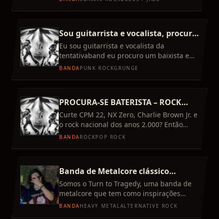
stones com membros que mor
Sou guitarrista e vocalista, procuro
baixista e baterista
Eu sou guitarrista e vocalista da
tentativaband eu procuro um baixista e
baterista de 14 a 19 anos para projeto de
BANDA
PUNK ROCK
GRUNGE
banda grunge/punk em bh,
PROCURA-SE BATERISTA – ROCK
NACIONAL ANOS 2000
Curte CPM 22, NX Zero, Charlie Brown Jr. e
o rock nacional dos anos 2.000? Então
talvez você seja exatamente quem
BANDA
ROCK
POP ROCK
estamos procurando. Estamo
Banda de Metalcore clássico
procurando baterista
Somos o Turn to Tragedy, uma banda de
metalcore que tem como inspirações
bandas como Bullet for My Valentine,
BANDA
HEAVY METAL
ALTERNATIVE ROCK
Trivium, Blessthefall, Asking