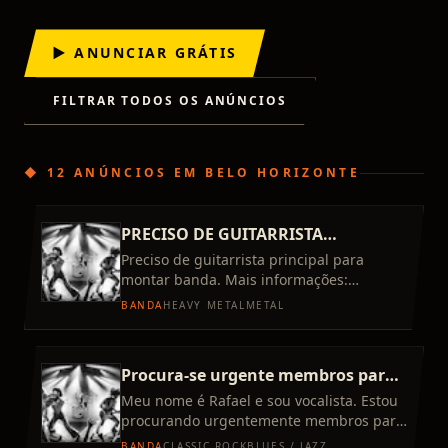
▶ ANUNCIAR GRÁTIS
FILTRAR TODOS OS ANÚNCIOS
◆
12 ANÚNCIOS
EM
BELO HORIZONTE
PRECISO DE GUITARRISTA
PRINCIPAL
Preciso de guitarrista principal para
montar banda. Mais informações:
@luizh.menezes
BANDA
HEAVY METAL
METAL
Procura-se urgente membros para
banda cover de rolling stones em
Meu nome é Rafael e sou vocalista. Estou
procurando urgentemente membros para
BH
fazermos uma banda cover de rolling
BANDA
CLASSIC ROCK
BLUES / JAZZ