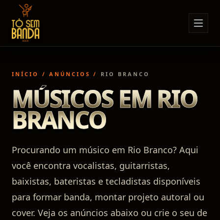
Sobre Nós
Anúncios
INÍCIO
/
ANÚNCIOS
/
RIO BRANCO
Notícias
MÚSICOS EM RIO
Eventos
BRANCO
Minha Conta
Contato
Procurando um músico em Rio Branco? Aqui
você encontra vocalistas, guitarristas,
baixistas, bateristas e tecladistas disponíveis
para formar banda, montar projeto autoral ou
cover. Veja os anúncios abaixo ou crie o seu de