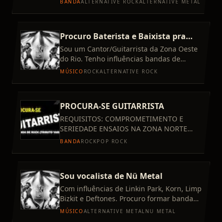
BANDA
ALTERNATIVE ROCK
ALTERNATIVE METAL
na zona Oeste ou pró
Procuro Baterista e Baixista pra
Trio de Rock
Sou um Cantor/Guitarrista da Zona Oeste
do Rio. Tenho influências bandas de
Grunge,Blues Rock, Hard rock
MÚSICO
ROCK
ALTERNATIVE ROCK
PROCURA-SE GUITARRISTA
REQUISITOS: COMPROMETIMENTO E
SERIEDADE ENSAIOS NA ZONA NORTE
(ROCHA MIRANDA LEVAMOS COMO
BANDA
ROCK
POP ROCK
HOBBY E TAMBÉM COMO UM TRABALHO
INTERESSADOS ENTR
Sou vocalista de Nü Metal
Com influências de Linkin Park, Korn, Limp
Bizkit e Deftones. Procuro formar banda
autoral de Nü Metal com intenção de
MÚSICO
ALTERNATIVE METAL
NU METAL
gravar. Não faço cove