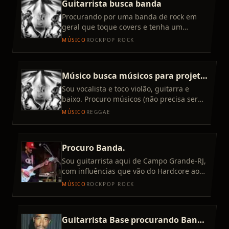
Guitarrista busca banda
Procurando por uma banda de rock em
geral que toque covers e tenha um
pensamento de fazer autorais. tenho uns
MÚSICO
ROCK
POP ROCK
videos no meu perfil do insta
Músico busca músicos para projeto
de reggae
Sou vocalista e toco violão, guitarra e
baixo. Procuro músicos (não precisa ser
profissional) para fazer som voltado para
MÚSICO
REGGAE
o reggae. Projeto
Procuro Banda.
Sou guitarrista aqui de Campo Grande-RJ,
com influências que vão do Hardcore ao
Pop Punk (Bandas que ouço: Charlie
MÚSICO
ROCK
POP ROCK
Brown, NX Zero, Linkin P
Guitarrista Base procurando Banda