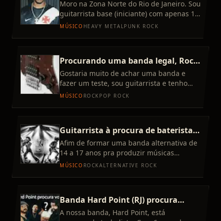
ou Músicos.
Moro na Zona Norte do Rio de Janeiro. Sou
guitarrista base (iniciante) com apenas 10
meses de experiência, mas em possível
MÚSICO
HEAVY METAL
PUNK ROCK
necessidade da ba
Procurando uma banda legal, Rock,
Pop Rock, Rock Brasil
Gostaria muito de achar uma banda e
fazer um teste, sou guitarrista e tenho
alguns videos para enviar caso interesse
MÚSICO
ROCK
POP ROCK
Guitarrista à procura de baterista e
baixista
Afim de formar uma banda alternativa de
14 a 17 anos pra produzir músicas
autorais em inglês e gravar covers de
MÚSICO
ROCK
ALTERNATIVE ROCK
Nirvana, Radiohead, Deftones
Banda Hard Point (RJ) procura
tecladista
A nossa banda, Hard Point, está