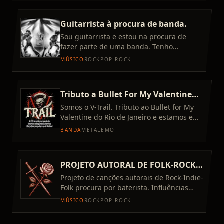
Guitarrista à procura de banda.
Sou guitarrista e estou na procura de
fazer parte de uma banda. Tenho
influências no Blues, Rock Progressivo,
MÚSICO
ROCK
POP ROCK
Hard Rock, Rock Clássico e Gru
Tributo a Bullet For My Valentine
Procura Baterista e Guitarrista
Somos o V-Trail. Tributo ao Bullet for My
Valentine do Rio de Janeiro e estamos em
busca de Baterista que tenha domínio de
BANDA
METAL
EMO
pedal duplo e Gui
PROJETO AUTORAL DE FOLK-ROCK
PROCURA BATERISTA
Projeto de canções autorais de Rock-Indie-
Folk procura por baterista. Influências
como Beatles, The Lemonheads, The
MÚSICO
ROCK
POP ROCK
Smiths, REM, Radiohead,