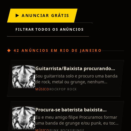
▶ ANUNCIAR GRÁTIS
FILTRAR TODOS OS ANÚNCIOS
◆
42 ANÚNCIOS
EM
RIO DE JANEIRO
Guitarrista/Baixista procurando
banda de rock/metal
Sou guitarrista solo e procuro uma banda
de rock, metal ou grunge, nenhum
subgênero específico. Moro na Ilha do
MÚSICO
ROCK
POP ROCK
Governador e faço faculdade
Procura-se baterista baixista
Campo Grande Rj
Eu e meu amigo filipe Procuramos formar
uma banda de grunge e/ou punk, eu toco
guitarra e o Filipe canta, nos procuramos
MÚSICO
PUNK ROCK
GRUNGE