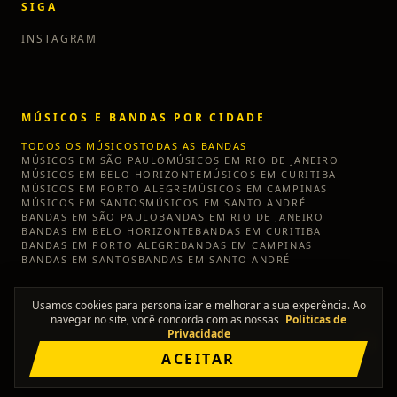
SIGA
INSTAGRAM
MÚSICOS E BANDAS POR CIDADE
TODOS OS MÚSICOS
TODAS AS BANDAS
MÚSICOS EM
SÃO PAULO
MÚSICOS EM
RIO DE JANEIRO
MÚSICOS EM
BELO HORIZONTE
MÚSICOS EM
CURITIBA
MÚSICOS EM
PORTO ALEGRE
MÚSICOS EM
CAMPINAS
MÚSICOS EM
SANTOS
MÚSICOS EM
SANTO ANDRÉ
BANDAS EM
SÃO PAULO
BANDAS EM
RIO DE JANEIRO
BANDAS EM
BELO HORIZONTE
BANDAS EM
CURITIBA
BANDAS EM
PORTO ALEGRE
BANDAS EM
CAMPINAS
BANDAS EM
SANTOS
BANDAS EM
SANTO ANDRÉ
Usamos cookies para personalizar e melhorar a sua experência. Ao
navegar no site, você concorda com as nossas
Políticas de
Privacidade
©
2026
TÔ SEM BANDA
ACEITAR