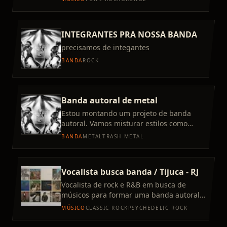
um baixista e bater
INTEGRANTES PRA NOSSA BANDA
precisamos de integantes
BANDA
ROCK
Banda autoral de metal
Estou montando um projeto de banda
autoral. Vamos misturar estilos como
doom metal, death metal melódico, black
BANDA
METAL
TRASH METAL
metal melódico, groove metal
Vocalista busca banda / Tijuca - RJ
Vocalista de rock e R&B em busca de
músicos para formar uma banda autoral
com identidade e propósito artístico. Sou
MÚSICO
CLASSIC ROCK
PSYCHEDELIC ROCK
da Tijuca (RJ) e procur