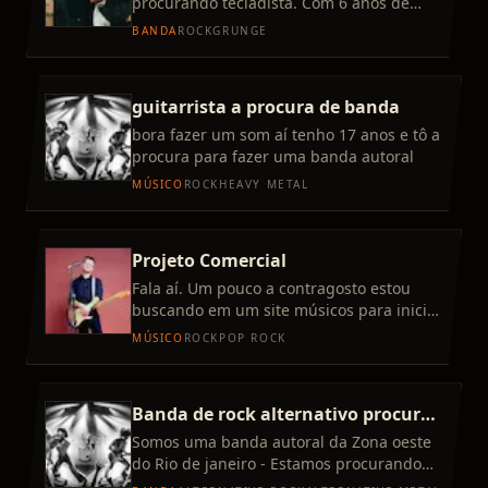
procurando tecladista. Com 6 anos de
banda autoral temos trabalho para
BANDA
ROCK
GRUNGE
apresentar tendo ficando entre as 10
guitarrista a procura de banda
bora fazer um som aí tenho 17 anos e tô a
procura para fazer uma banda autoral
MÚSICO
ROCK
HEAVY METAL
Projeto Comercial
Fala aí. Um pouco a contragosto estou
buscando em um site músicos para iniciar
um projeto voltado para bailes e eventos.
MÚSICO
ROCK
POP ROCK
Pra começar pelos
Banda de rock alternativo procura
guitarrista solo
Somos uma banda autoral da Zona oeste
do Rio de janeiro - Estamos procurando
guitarrista solo, de preferência, que more