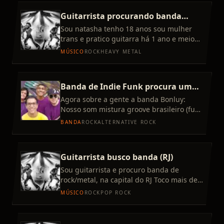
Guitarrista procurando banda
jovem
Sou natasha tenho 18 anos sou mulher
trans e pratico guitarra há 1 ano e meio
procurando uma banda para praticar e
MÚSICO
ROCK
HEAVY METAL
talvez tocar ao vivo. Gos
Banda de Indie Funk procura um
guitarrista
Agora sobre a gente a banda Bonluy:
Nosso som mistura groove brasileiro (funk
rock) com estética indie e harmonia mais
BANDA
ROCK
ALTERNATIVE ROCK
rica, puxando pra um
Guitarrista busco banda (RJ)
Sou guitarrista e procuro banda de
rock/metal, na capital do RJ Toco mais de
um instrumento, porém sou mais
MÚSICO
ROCK
POP ROCK
acostumado com a guitarra