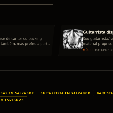
Guitarrista di
ise de cantor ou backing
Sou guitarrista/ v
s também, mas prefiro a parte
material próprio:
pequenos evento
MÚSICO
ROCK
POP R
DAS EM SALVADOR
GUITARRISTA EM SALVADOR
BAIXIST
EM SALVADOR