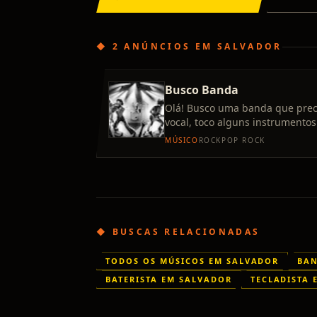
◆
2 ANÚNCIOS
EM
SALVADOR
Busco Banda
Olá! Busco uma banda que prec
vocal, toco alguns instrumento
vocal!
MÚSICO
ROCK
POP ROCK
◆ BUSCAS RELACIONADAS
TODOS OS MÚSICOS EM SALVADOR
BAN
BATERISTA EM SALVADOR
TECLADISTA 