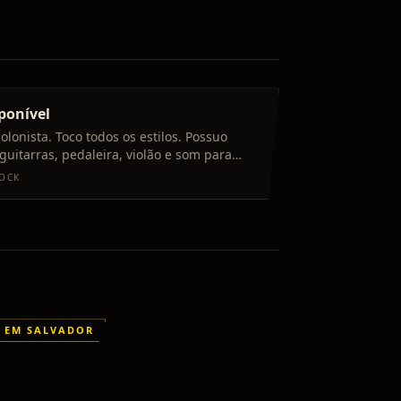
sponível
iolonista. Toco todos os estilos. Possuo
 guitarras, pedaleira, violão e som para
s.
OCK
A EM SALVADOR