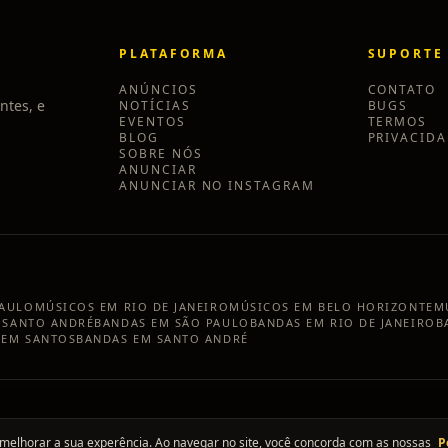
PLATAFORMA
SUPORTE
ANÚNCIOS
CONTATO
ntes, e
NOTÍCIAS
BUGS
EVENTOS
TERMOS
BLOG
PRIVACID
SOBRE NÓS
ANUNCIAR
ANUNCIAR NO INSTAGRAM
PAULO
MÚSICOS EM
RIO DE JANEIRO
MÚSICOS EM
BELO HORIZONTE
M
M
SANTO ANDRÉ
BANDAS EM
SÃO PAULO
BANDAS EM
RIO DE JANEIRO
B
 EM
SANTOS
BANDAS EM
SANTO ANDRÉ
melhorar a sua experência. Ao navegar no site, você concorda com as nossas
P