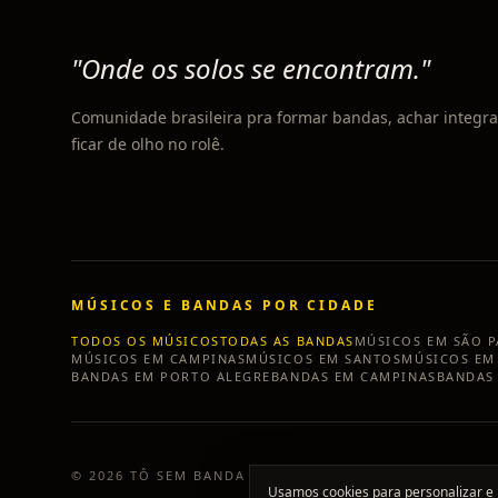
"Onde os solos se encontram."
Comunidade brasileira pra formar bandas, achar integra
ficar de olho no rolê.
MÚSICOS E BANDAS POR CIDADE
TODOS OS MÚSICOS
TODAS AS BANDAS
MÚSICOS EM
SÃO 
MÚSICOS EM
CAMPINAS
MÚSICOS EM
SANTOS
MÚSICOS E
BANDAS EM
PORTO ALEGRE
BANDAS EM
CAMPINAS
BANDAS
©
2026
TÔ SEM BANDA
Usamos cookies para personalizar e 