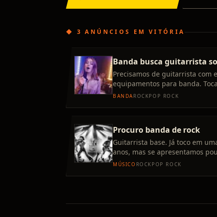
◆
3 ANÚNCIOS
EM
VITÓRIA
Banda busca guitarrista so
Precisamos de guitarrista com 
equipamentos para banda. Toc
rock, com foco em divas atuais
BANDA
ROCK
POP ROCK
Procuro banda de rock
Guitarrista base. Já toco em u
anos, mas se apresentamos pou
Day, Blink 182, Strokes, CPM
MÚSICO
ROCK
POP ROCK