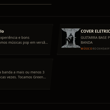
lo
COVER ELETRI
experiência e bons
GUITARRA BASE 
amos músicas pop em versão
BANDA
 como
MÚSICO
ROCK
HEAVY
ma banda a mais ou menos 3
cas vezes. Tocamos Green