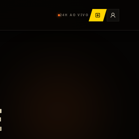
24H AO VIVO
E