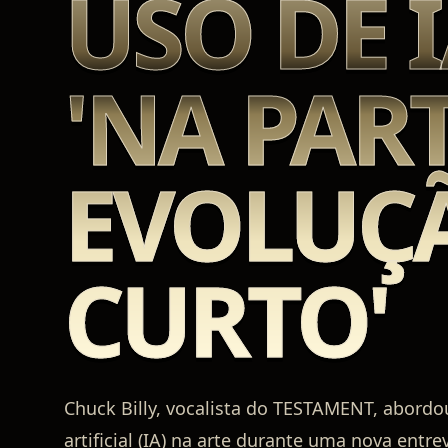
USO DE I
'NA PAR
EVOLUÇÃ
CURTO'
Chuck Billy, vocalista do TESTAMENT, abordo
artificial (IA) na arte durante uma nova ent