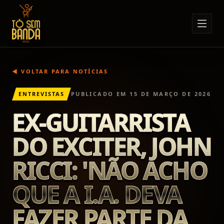
Sobre Nós
Anúncios
◀ VOLTAR PARA NOTÍCIAS
Notícias
ENTREVISTAS
PUBLICADO EM
15 DE MARÇO DE 2026
Eventos
EX-GUITARRISTA
Minha Conta
DO EXCITER, JOHN
Contato
RICCI: 'NÃO ACHO
QUE A I.A. DEVA
FAZER PARTE DA