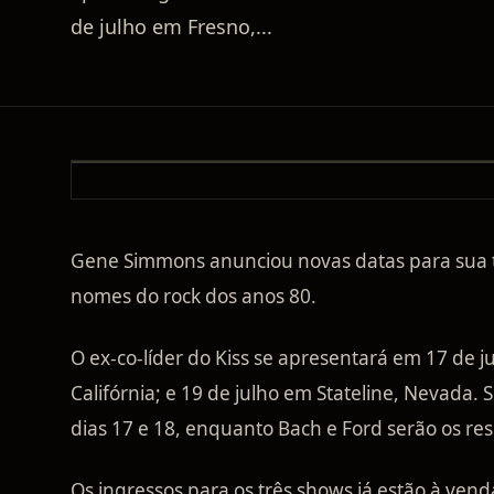
de julho em Fresno,
...
Gene Simmons anunciou novas datas para sua 
nomes do rock dos anos 80.
O ex-co-líder do Kiss se apresentará em 17 de j
Califórnia; e 19 de julho em Stateline, Nevada. 
dias 17 e 18, enquanto Bach e Ford serão os re
Os ingressos para os três shows já estão à ven