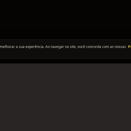
melhorar a sua experência. Ao navegar no site, você concorda com as nossas
P
PLATAFORMA
SUPORTE
ANÚNCIOS
CONTATO
ntes, e
NOTÍCIAS
BUGS
EVENTOS
TERMOS