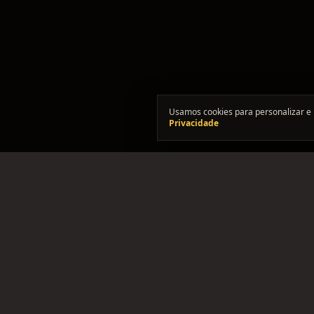
Usamos cookies para personalizar e 
Privacidade
"Onde os solos se encontram."
Comunidade brasileira pra formar bandas, achar integra