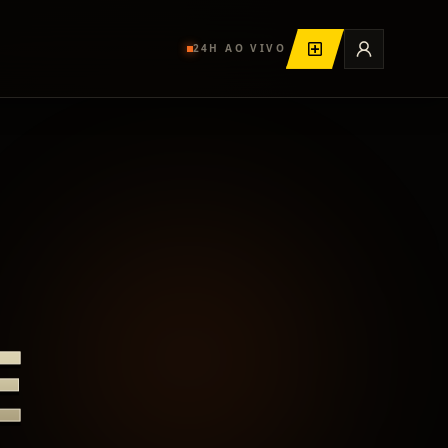
24H AO VIVO
E