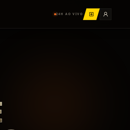
24H AO VIVO
E