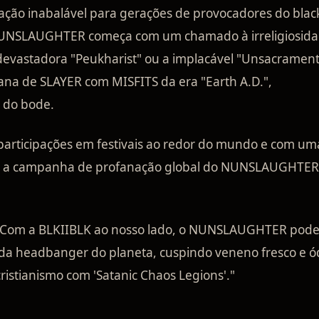
ração inabalável para gerações de provocadores do blac
o NUNSLAUGHTER começa com um chamado à irreligiosid
a devastadora "Peukharist" ou a implacável "Unsacrament
na de SLAYER com MISFITS da era "Earth A.D.",
o do bode.
 participações em festivais ao redor do mundo e com um
as: a campanha de profanação global do NUNSLAUGHTER
 "Com a BLKIIBLK ao nosso lado, o NUNSLAUGHTER pod
cada headbanger do planeta, cuspindo veneno fresco e ó
istianismo com 'Satanic Chaos Legions'."