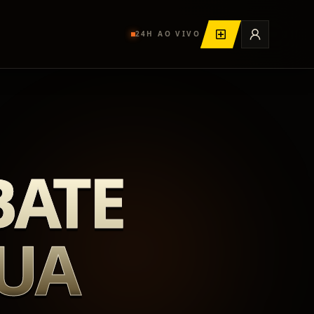
24H AO VIVO
BATE
SUA