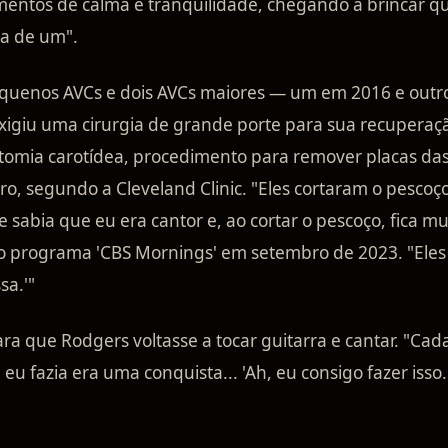
mentos de calma e tranquilidade, chegando a brincar q
ia de um".
quenos AVCs e dois AVCs maiores — um em 2016 e outr
igiu uma cirurgia de grande porte para sua recuperaç
omia carotídea, procedimento para remover placas da
o, segundo a Cleveland Clinic. "Eles cortaram o pescoço
 sabia que eu era cantor e, ao cortar o pescoço, fica mu
ao programa 'CBS Mornings' em setembro de 2023. "Eles
sa.'"
ra que Rodgers voltasse a tocar guitarra e cantar. "Cad
eu fazia era uma conquista... 'Ah, eu consigo fazer isso.