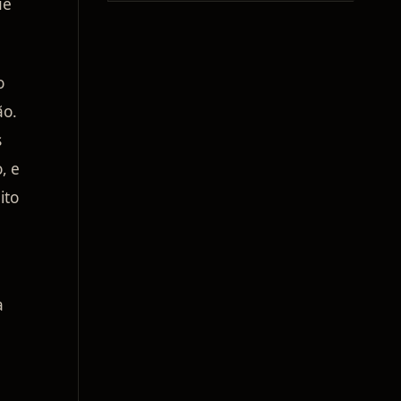
ue
o
ão.
s
, e
ito
a