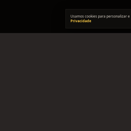
Usamos cookies para personalizar e 
Privacidade
"Onde os solos se encontram."
Comunidade brasileira pra formar bandas, achar integra
ficar de olho no rolê.