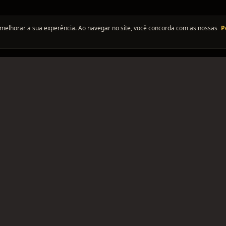
melhorar a sua experência. Ao navegar no site, você concorda com as nossas
P
PLATAFORMA
SUPORTE
ANÚNCIOS
CONTATO
ntes, e
NOTÍCIAS
BUGS
EVENTOS
TERMOS
BLOG
PRIVACID
SOBRE NÓS
ANUNCIAR
ANUNCIAR NO INSTAGRAM