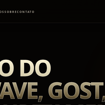
OS
SOBRE
CONTATO
O DO
VE, GOST