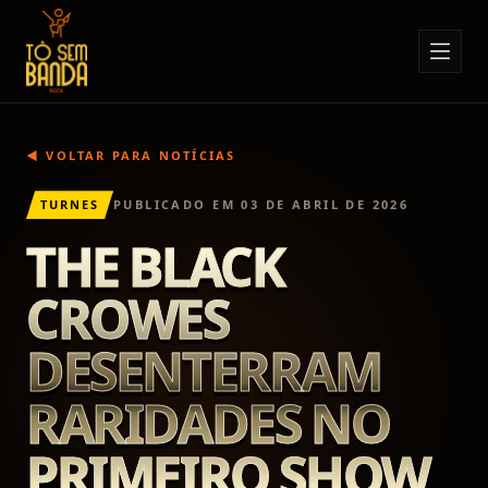
Sobre Nós
Anúncios
◀ VOLTAR PARA NOTÍCIAS
Notícias
TURNES
PUBLICADO EM
03 DE ABRIL DE 2026
Eventos
THE BLACK
Minha Conta
CROWES
Contato
DESENTERRAM
RARIDADES NO
PRIMEIRO SHOW