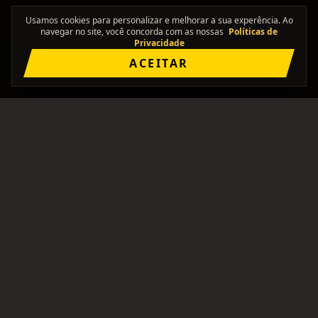
Usamos cookies para personalizar e melhorar a sua experência. Ao
navegar no site, você concorda com as nossas
Políticas de
Privacidade
ACEITAR
"Onde os solos se encontram."
Comunidade brasileira pra formar bandas, achar
integrantes, e ficar de olho no rolê.
PLATAFORMA