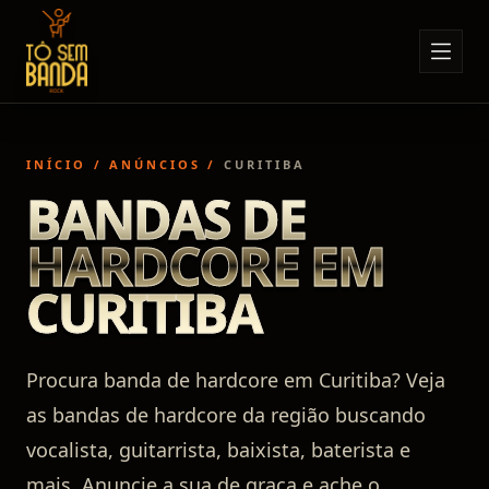
Sobre Nós
Anúncios
INÍCIO
/
ANÚNCIOS
/
CURITIBA
Notícias
BANDAS DE
Eventos
HARDCORE EM
Minha Conta
CURITIBA
Contato
Procura banda de hardcore em Curitiba? Veja
as bandas de hardcore da região buscando
vocalista, guitarrista, baixista, baterista e
mais. Anuncie a sua de graça e ache o