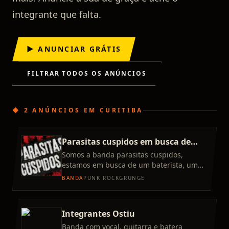
integrante que falta.
▶ ANUNCIAR GRÁTIS
FILTRAR TODOS OS ANÚNCIOS
◆
2 ANÚNCIOS
EM
CURITIBA
Parasitas cuspidos em busca de
membros
Somos a banda parasitas cuspidos,
estamos em busca de um baterista, um
baixista e um guitarrista base/solo (não
BANDA
PUNK ROCK
GRUNGE
necessariamente vai ter uma
Integrantes Ostiu
Banda com vocal, guitarra e batera