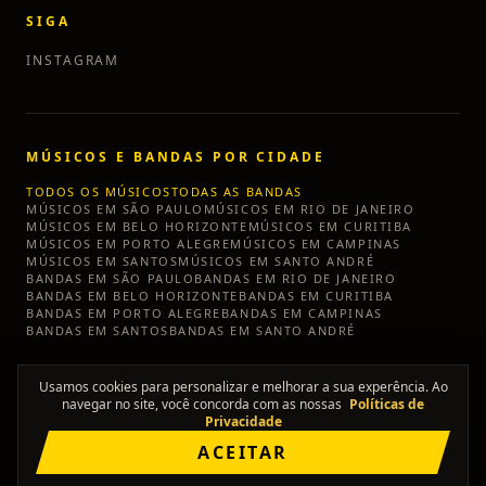
SIGA
INSTAGRAM
MÚSICOS E BANDAS POR CIDADE
TODOS OS MÚSICOS
TODAS AS BANDAS
MÚSICOS EM
SÃO PAULO
MÚSICOS EM
RIO DE JANEIRO
MÚSICOS EM
BELO HORIZONTE
MÚSICOS EM
CURITIBA
MÚSICOS EM
PORTO ALEGRE
MÚSICOS EM
CAMPINAS
MÚSICOS EM
SANTOS
MÚSICOS EM
SANTO ANDRÉ
BANDAS EM
SÃO PAULO
BANDAS EM
RIO DE JANEIRO
BANDAS EM
BELO HORIZONTE
BANDAS EM
CURITIBA
BANDAS EM
PORTO ALEGRE
BANDAS EM
CAMPINAS
BANDAS EM
SANTOS
BANDAS EM
SANTO ANDRÉ
Usamos cookies para personalizar e melhorar a sua experência. Ao
navegar no site, você concorda com as nossas
Políticas de
Privacidade
©
2026
TÔ SEM BANDA
ACEITAR