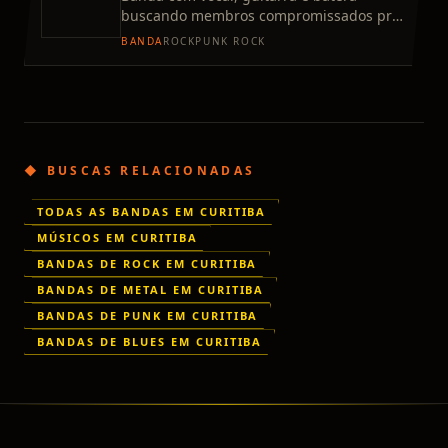
buscando membros compromissados pra
fechar o time. Mix de rap e rock em
BANDA
ROCK
PUNK ROCK
diversas vertentes. Atualmente co
◆ BUSCAS RELACIONADAS
TODAS AS BANDAS EM CURITIBA
MÚSICOS EM CURITIBA
BANDAS DE ROCK EM CURITIBA
BANDAS DE METAL EM CURITIBA
BANDAS DE PUNK EM CURITIBA
BANDAS DE BLUES EM CURITIBA