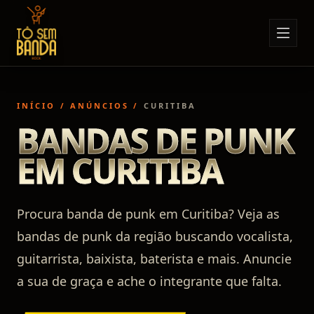
Sobre Nós
Anúncios
INÍCIO
/
ANÚNCIOS
/
CURITIBA
Notícias
BANDAS DE PUNK
Eventos
EM CURITIBA
Minha Conta
Contato
Procura banda de punk em Curitiba? Veja as
bandas de punk da região buscando vocalista,
guitarrista, baixista, baterista e mais. Anuncie
a sua de graça e ache o integrante que falta.