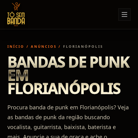
Sobre Nós
Anúncios
INÍCIO
/
ANÚNCIOS
/
FLORIANÓPOLIS
Notícias
BANDAS DE PUNK
Eventos
EM
Minha Conta
FLORIANÓPOLIS
Contato
Procura banda de punk em Florianópolis? Veja
as bandas de punk da região buscando
vocalista, guitarrista, baixista, baterista e
mais. Anuncie a sua de graça e ache o