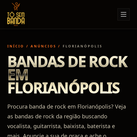
Sobre Nós
Anúncios
INÍCIO
/
ANÚNCIOS
/
FLORIANÓPOLIS
Notícias
BANDAS DE ROCK
Eventos
EM
Minha Conta
FLORIANÓPOLIS
Contato
Procura banda de rock em Florianópolis? Veja
as bandas de rock da região buscando
vocalista, guitarrista, baixista, baterista e
mais. Anuncie a sua de graça e ache o