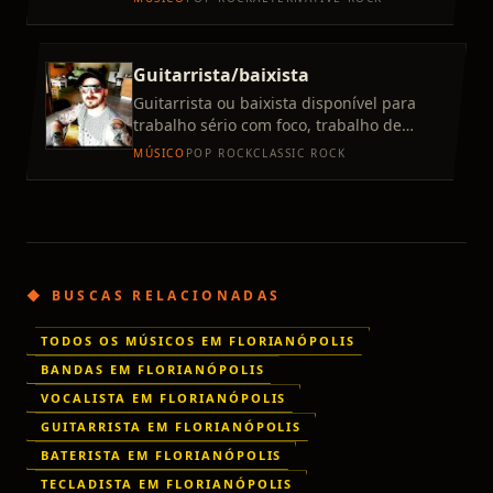
teclado. to em busca
Guitarrista/baixista
Guitarrista ou baixista disponível para
trabalho sério com foco, trabalho de
preferência em pop rock, quero montar
MÚSICO
POP ROCK
CLASSIC ROCK
banda ou participar de al
◆ BUSCAS RELACIONADAS
TODOS OS MÚSICOS EM FLORIANÓPOLIS
BANDAS EM FLORIANÓPOLIS
VOCALISTA EM FLORIANÓPOLIS
GUITARRISTA EM FLORIANÓPOLIS
BATERISTA EM FLORIANÓPOLIS
TECLADISTA EM FLORIANÓPOLIS