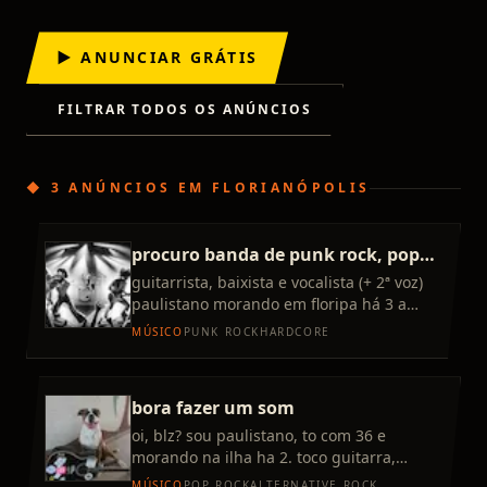
▶ ANUNCIAR GRÁTIS
FILTRAR TODOS OS ANÚNCIOS
◆
3 ANÚNCIOS
EM
FLORIANÓPOLIS
procuro banda de punk rock, pop
punk ou hardcore
guitarrista, baixista e vocalista (+ 2ª voz)
paulistano morando em floripa há 3 a
busca aí de banda, seja cover ou autoral,
MÚSICO
PUNK ROCK
HARDCORE
na linha de punk
bora fazer um som
oi, blz? sou paulistano, to com 36 e
morando na ilha ha 2. toco guitarra,
baixo, ukelele, cavaco e to arranhando um
MÚSICO
POP ROCK
ALTERNATIVE ROCK