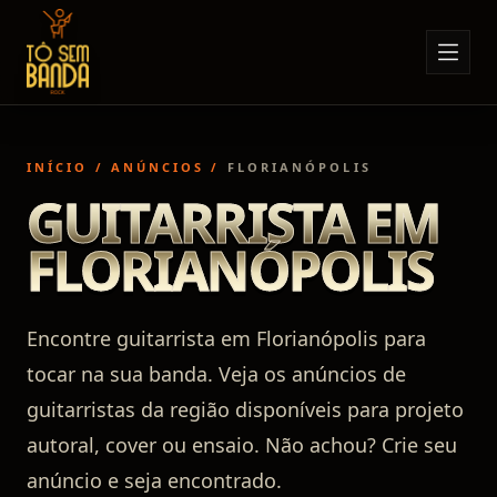
Sobre Nós
Anúncios
INÍCIO
/
ANÚNCIOS
/
FLORIANÓPOLIS
Notícias
GUITARRISTA EM
Eventos
FLORIANÓPOLIS
Minha Conta
Contato
Encontre guitarrista em Florianópolis para
tocar na sua banda. Veja os anúncios de
guitarristas da região disponíveis para projeto
autoral, cover ou ensaio. Não achou? Crie seu
anúncio e seja encontrado.