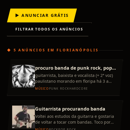
▶ ANUNCIAR GRÁTIS
FILTRAR TODOS OS ANÚNCIOS
◆
5 ANÚNCIOS
EM
FLORIANÓPOLIS
procuro banda de punk rock, pop
punk ou hardcore
guitarrista, baixista e vocalista (+ 2ª voz)
paulistano morando em floripa há 3 a
busca aí de banda, seja cover ou autoral,
MÚSICO
PUNK ROCK
HARDCORE
na linha de punk
Guitarrista procurando banda
Voltei aos estudos da guitarra e gostaria
de voltar a tocar com bandas. Toco por
diversão e ja tive outras bandas. Meus
MÚSICO
ROCK
POP ROCK