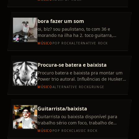
estilos favoritos no
bora fazer um som
oi, blz? sou paulistano, to com 36 e
morando na ilha ha 2. toco guitarra,
baixo, ukelele, cavaco e to arranhando um
MÚSICO
POP ROCK
ALTERNATIVE ROCK
teclado. to em busca
Procura-se batera e baixista
Procuro batera e baixista pra montar um
Power trio autoral. Influências de Husker
Du, Mineral, Braid, The Jazz June, noção
MÚSICO
ALTERNATIVE ROCK
GRUNGE
de nada ... Algo
Guitarrista/baixista
Guitarrista ou baixista disponível para
trabalho sério com foco, trabalho de
preferência em pop rock, quero montar
MÚSICO
POP ROCK
CLASSIC ROCK
banda ou participar de al