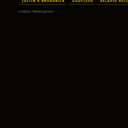
JUSTIN K BROADRICK
GODFLESH
RELAPSE REC
Créditos:
Metalinjection