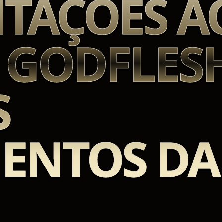
TAÇÕES A
 GODFLESH
S
ENTOS DA