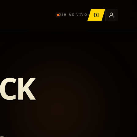
24H AO VIVO
ICK