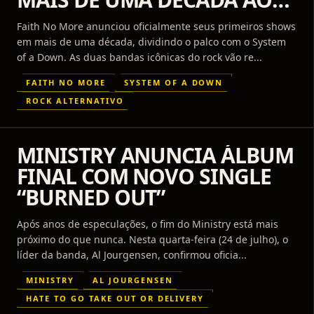
LADO DO SYSTEM OF A
Faith No More anunciou oficialmente seus primeiros shows
DOWN
em mais de uma década, dividindo o palco com o System
of a Down. As duas bandas icônicas do rock vão re...
FAITH NO MORE
SYSTEM OF A DOWN
ROCK ALTERNATIVO
MINISTRY ANUNCIA ÁLBUM
FINAL COM NOVO SINGLE
“BURNED OUT”
Após anos de especulações, o fim do Ministry está mais
próximo do que nunca. Nesta quarta-feira (24 de julho), o
líder da banda, Al Jourgensen, confirmou oficia...
MINISTRY
AL JOURGENSEN
HATE TO GO TAKE OUT OR DELIVERY