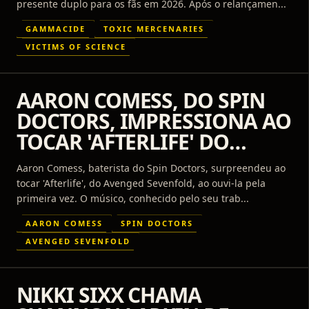
EM MAIS DE 35 ANOS
presente duplo para os fãs em 2026. Após o relançamen...
GAMMACIDE
TOXIC MERCENARIES
VICTIMS OF SCIENCE
AARON COMESS, DO SPIN
DOCTORS, IMPRESSIONA AO
TOCAR 'AFTERLIFE' DO
AVENGED SEVENFOLD DE
Aaron Comess, baterista do Spin Doctors, surpreendeu ao
PRIMEIRA: ASSISTA
tocar 'Afterlife', do Avenged Sevenfold, ao ouvi-la pela
primeira vez. O músico, conhecido pelo seu trab...
AARON COMESS
SPIN DOCTORS
AVENGED SEVENFOLD
NIKKI SIXX CHAMA