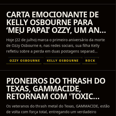
CARTA EMOCIONANTE DE
KELLY OSBOURNE PARA
‘MEU PAPAI’ OZZY, UM ANO
APÓS SUA MORTE
Hoje (22 de julho) marca o primeiro aniversário da morte
de Ozzy Osbourne e, nas redes sociais, sua filha Kelly
refletiu sobre a perda em duas postagens separad...
OZZY OSBOURNE
KELLY OSBOURNE
ROCK
PIONEIROS DO THRASH DO
TEXAS, GAMMACIDE,
RETORNAM COM 'TOXIC
MERCENARIES', SEU
Os veteranos do thrash metal do Texas, GAMMACIDE, estão
PRIMEIRO ÁLBUM INÉDITO
de volta com força total, entregando um verdadeiro