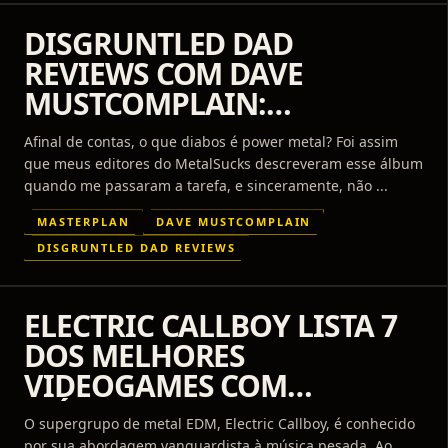
DISGRUNTLED DAD
REVIEWS COM DAVE
MUSTCOMPLAIN:
MASTERPLAN –
Afinal de contas, o que diabos é power metal? Foi assim
METALMORPHOSIS
que meus editores do MetalSucks descreveram esse álbum
quando me passaram a tarefa, e sinceramente, não ...
MASTERPLAN
DAVE MUSTCOMPLAIN
DISGRUNTLED DAD REVIEWS
ELECTRIC CALLBOY LISTA 7
DOS MELHORES
VIDEOGAMES COM
MÚSICAS ALTERNATIVAS
O supergrupo de metal EDM, Electric Callboy, é conhecido
por sua abordagem vanguardista à música pesada. Ao