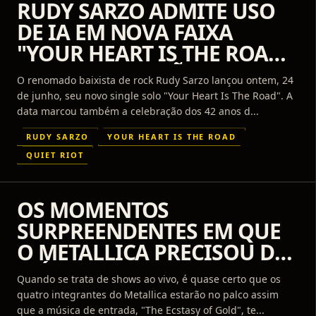
RUDY SARZO ADMITE USO
DE IA EM NOVA FAIXA
"YOUR HEART IS THE ROAD":
"EU ASSUMO, NÃO TENHO
O renomado baixista de rock Rudy Sarzo lançou ontem, 24
ORÇAMENTO"
de junho, seu novo single solo "Your Heart Is The Road". A
data marcou também a celebração dos 42 anos d...
RUDY SARZO
YOUR HEART IS THE ROAD
QUIET RIOT
OS MOMENTOS
SURPREENDENTES EM QUE
O METALLICA PRECISOU DE
MÚSICOS SUBSTITUTOS
Quando se trata de shows ao vivo, é quase certo que os
quatro integrantes do Metallica estarão no palco assim
que a música de entrada, "The Ecstasy of Gold", te...