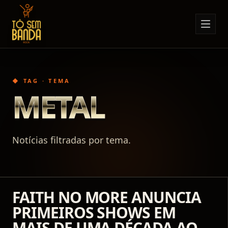
Sobre Nós
Anúncios
◆ TAG · TEMA
Notícias
METAL
Eventos
Minha Conta
Notícias filtradas por tema.
Contato
FAITH NO MORE ANUNCIA
PRIMEIROS SHOWS EM
MAIS DE UMA DÉCADA AO