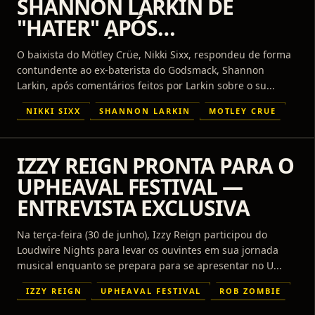
SHANNON LARKIN DE
"HATER" APÓS
COMENTÁRIOS RECENTES
O baixista do Mötley Crüe, Nikki Sixx, respondeu de forma
SOBRE O MÖTLEY CRÜE
contundente ao ex-baterista do Godsmack, Shannon
Larkin, após comentários feitos por Larkin sobre o su...
NIKKI SIXX
SHANNON LARKIN
MOTLEY CRUE
IZZY REIGN PRONTA PARA O
UPHEAVAL FESTIVAL —
ENTREVISTA EXCLUSIVA
Na terça-feira (30 de junho), Izzy Reign participou do
Loudwire Nights para levar os ouvintes em sua jornada
musical enquanto se prepara para se apresentar no U...
IZZY REIGN
UPHEAVAL FESTIVAL
ROB ZOMBIE