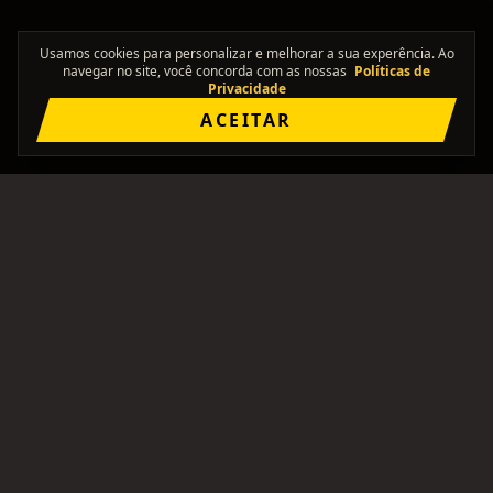
Usamos cookies para personalizar e melhorar a sua experência. Ao
navegar no site, você concorda com as nossas
Políticas de
Privacidade
ACEITAR
"Onde os solos se encontram."
Comunidade brasileira pra formar bandas, achar
integrantes, e ficar de olho no rolê.