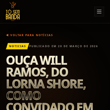
Sobre Nós
Anúncios
◀ VOLTAR PARA NOTÍCIAS
Notícias
NOTICIAS
PUBLICADO EM
20 DE MARÇO DE 2026
Eventos
OUÇA WILL
Minha Conta
RAMOS, DO
Contato
LORNA SHORE,
COMO
CONVIDADO EM