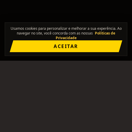
Usamos cookies para personalizar e melhorar a sua experência. Ao
navegar no site, você concorda com as nossas
Políticas de
Privacidade
ACEITAR
"Onde os solos se encontram."
Comunidade brasileira pra formar bandas, achar
integrantes, e ficar de olho no rolê.