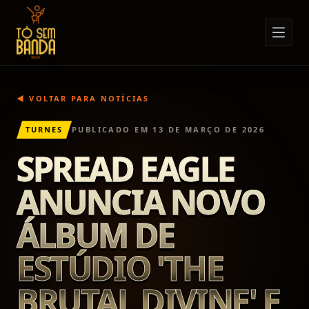
Sobre Nós
Anúncios
◀ VOLTAR PARA NOTÍCIAS
Notícias
TURNES
PUBLICADO EM
13 DE MARÇO DE 2026
Eventos
SPREAD EAGLE
Minha Conta
ANUNCIA NOVO
Contato
ÁLBUM DE
ESTÚDIO 'THE
BRUTAL DIVINE' E