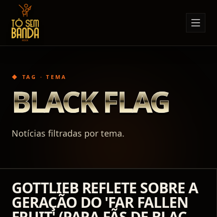
Sobre Nós
Anúncios
◆ TAG · TEMA
Notícias
BLACK FLAG
Eventos
Minha Conta
Notícias filtradas por tema.
Contato
GOTTLIEB REFLETE SOBRE A
GERAÇÃO DO 'FAR FALLEN
FRUIT' (PARA FÃS DE BLACK