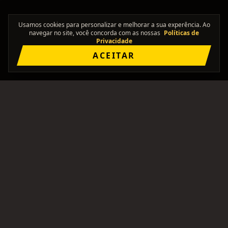
Usamos cookies para personalizar e melhorar a sua experência. Ao
navegar no site, você concorda com as nossas
Políticas de
Privacidade
ACEITAR
"Onde os solos se encontram."
Comunidade brasileira pra formar bandas, achar
integrantes, e ficar de olho no rolê.