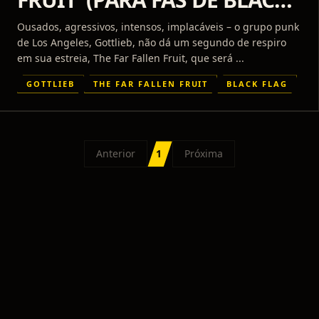
FLAG, MINOR THREAT)
Ousados, agressivos, intensos, implacáveis – o grupo punk
de Los Angeles, Gottlieb, não dá um segundo de respiro
em sua estreia, The Far Fallen Fruit, que será ...
GOTTLIEB
THE FAR FALLEN FRUIT
BLACK FLAG
Anterior
1
Próxima