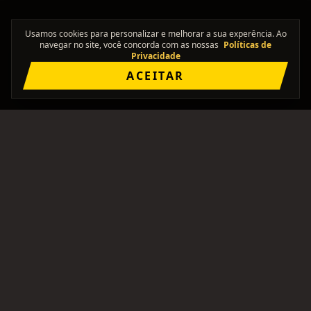
Usamos cookies para personalizar e melhorar a sua experência. Ao
navegar no site, você concorda com as nossas
Políticas de
Privacidade
ACEITAR
"Onde os solos se encontram."
Comunidade brasileira pra formar bandas, achar
integrantes, e ficar de olho no rolê.