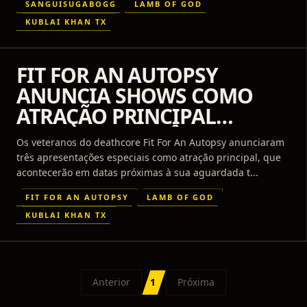
SANGUISUGABOGG
LAMB OF GOD
KUBLAI KHAN TX
FIT FOR AN AUTOPSY
ANUNCIA SHOWS COMO
ATRAÇÃO PRINCIPAL
DURANTE TURNÊ COM
Os veteranos do deathcore Fit For An Autopsy anunciaram
LAMB OF GOD
três apresentações especiais como atração principal, que
acontecerão em datas próximas à sua aguardada t...
FIT FOR AN AUTOPSY
LAMB OF GOD
KUBLAI KHAN TX
Anterior
1
Próxima