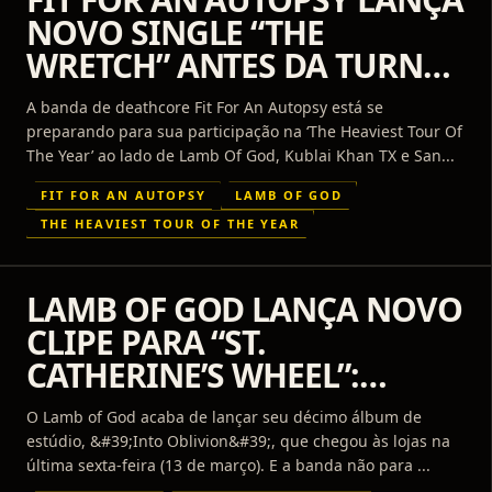
NOVO SINGLE “THE
WRETCH” ANTES DA TURNÊ
COM LAMB OF GOD
A banda de deathcore Fit For An Autopsy está se
preparando para sua participação na ‘The Heaviest Tour Of
The Year’ ao lado de Lamb Of God, Kublai Khan TX e San...
FIT FOR AN AUTOPSY
LAMB OF GOD
THE HEAVIEST TOUR OF THE YEAR
LAMB OF GOD LANÇA NOVO
CLIPE PARA “ST.
CATHERINE’S WHEEL”:
ASSISTA
O Lamb of God acaba de lançar seu décimo álbum de
estúdio, &#39;Into Oblivion&#39;, que chegou às lojas na
última sexta-feira (13 de março). E a banda não para ...