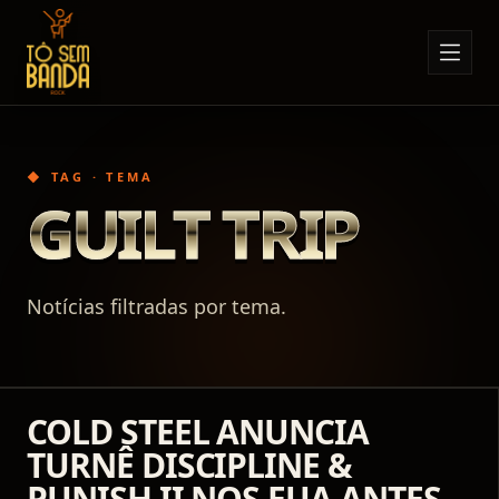
Sobre Nós
Anúncios
◆ TAG · TEMA
Notícias
GUILT TRIP
Eventos
Minha Conta
Notícias filtradas por tema.
Contato
COLD STEEL ANUNCIA
TURNÊ DISCIPLINE &
PUNISH II NOS EUA ANTES