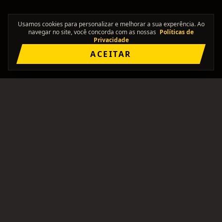
Usamos cookies para personalizar e melhorar a sua experência. Ao
navegar no site, você concorda com as nossas
Políticas de
Privacidade
ACEITAR
"Onde os solos se encontram."
Comunidade brasileira pra formar bandas, achar
integrantes, e ficar de olho no rolê.