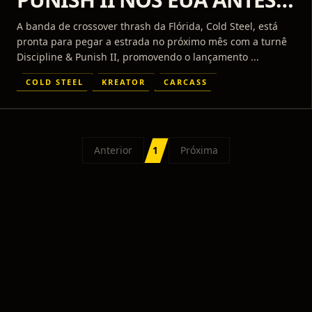
DE DATAS COM KREATOR &
A banda de crossover thrash da Flórida, Cold Steel, está
CARCASS
pronta para pegar a estrada no próximo mês com a turnê
Discipline & Punish II, promovendo o lançamento ...
COLD STEEL
KREATOR
CARCASS
Anterior
1
Próxima