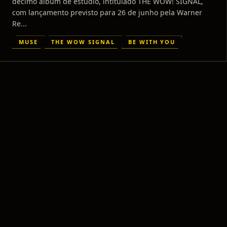
décimo álbum de estúdio, intitulado THE WOW! SIGNAL,
com lançamento previsto para 26 de junho pela Warner
Re...
MUSE
THE WOW SIGNAL
BE WITH YOU