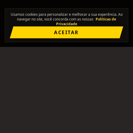
Usamos cookies para personalizar e melhorar a sua experência. Ao
navegar no site, você concorda com as nossas
Políticas de
Privacidade
ACEITAR
"Onde os solos se encontram."
Comunidade brasileira pra formar bandas, achar
integrantes, e ficar de olho no rolê.