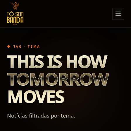
Sobre Nós
Anúncios
◆ TAG · TEMA
Notícias
THIS IS HOW
Eventos
TOMORROW
Minha Conta
Contato
MOVES
Notícias filtradas por tema.