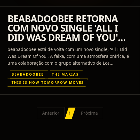
BEABADOOBEE RETORNA
COM NOVO SINGLE 'ALL I
DID WAS DREAM OF YOU'
EM PARCERIA COM THE
beabadoobee está de volta com um novo single, 'All I Did
MARÍAS
Was Dream Of You'. A faixa, com uma atmosfera onírica, é
uma colaboração com o grupo alternativo de Los...
BEABADOOBEE
THE MARIAS
THIS IS HOW TOMORROW MOVES
Anterior
1
Próxima