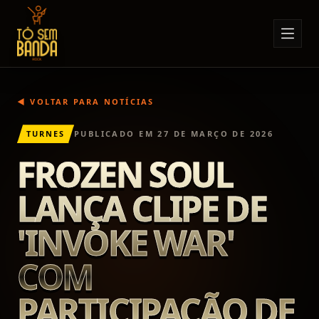
Sobre Nós
Anúncios
◀ VOLTAR PARA NOTÍCIAS
Notícias
TURNES
PUBLICADO EM
27 DE MARÇO DE 2026
Eventos
FROZEN SOUL
Minha Conta
LANÇA CLIPE DE
Contato
'INVOKE WAR'
COM
PARTICIPAÇÃO DE