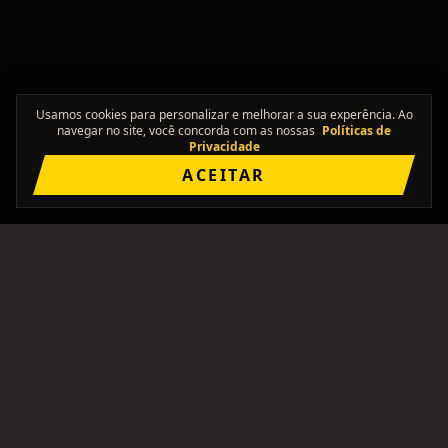
Usamos cookies para personalizar e melhorar a sua experência. Ao
navegar no site, você concorda com as nossas
Políticas de
Privacidade
ACEITAR
"Onde os solos se encontram."
Comunidade brasileira pra formar bandas, achar