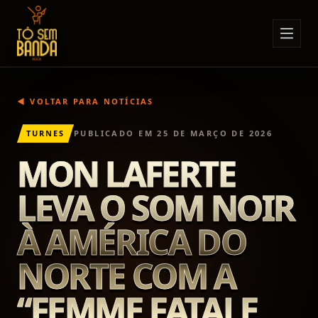
Sobre Nós
Anúncios
◀ VOLTAR PARA NOTÍCIAS
Notícias
TURNES
PUBLICADO EM
25 DE MARÇO DE 2026
Eventos
MON LAFERTE
Minha Conta
LEVA O SOM NOIR
Contato
À AMÉRICA DO
NORTE COM A
“FEMME FATALE