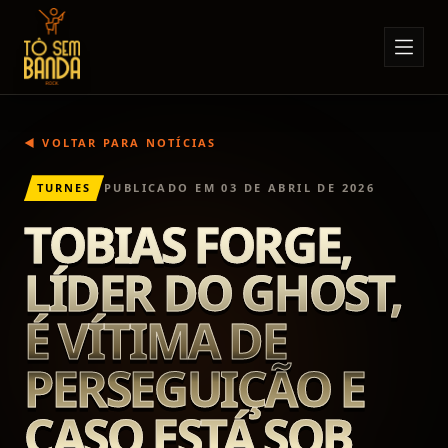
Sobre Nós
Anúncios
◀ VOLTAR PARA NOTÍCIAS
Notícias
TURNES
PUBLICADO EM
03 DE ABRIL DE 2026
Eventos
TOBIAS FORGE,
Minha Conta
LÍDER DO GHOST,
Contato
É VÍTIMA DE
PERSEGUIÇÃO E
CASO ESTÁ SOB