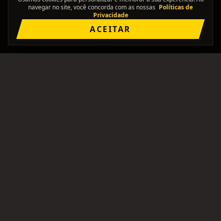
navegar no site, você concorda com as nossas
Políticas de
Privacidade
ACEITAR
"Onde os solos se encontram."
Comunidade brasileira pra formar bandas, achar
integrantes, e ficar de olho no rolê.
PLATAFORMA
ANÚNCIOS