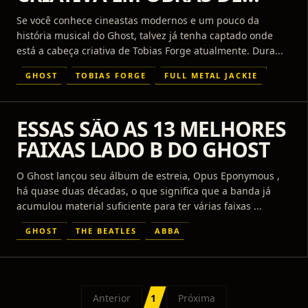
DIRETOR FAMOSO
Se você conhece cineastas modernos e um pouco da
história musical do Ghost, talvez já tenha captado onde
está a cabeça criativa de Tobias Forge atualmente. Dura...
GHOST
TOBIAS FORGE
FULL METAL JACKIE
ESSAS SÃO AS 13 MELHORES
FAIXAS LADO B DO GHOST
O Ghost lançou seu álbum de estreia, Opus Eponymous ,
há quase duas décadas, o que significa que a banda já
acumulou material suficiente para ter várias faixas ...
GHOST
THE BEATLES
ABBA
Anterior
1
Próxima