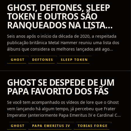
GHOST, DEFTONES, SLEEP
TOKEN E OUTROS SÃO
RANQUEADOS NA LISTA
DOS '30 MELHORES ÁLBUNS
Seis anos após o início da década de 2020, a respeitada
DE METAL DA DÉCADA (ATÉ
publicação britânica Metal Hammer reuniu uma lista dos
AGORA)' DA METAL
álbuns que considera os melhores lançados até ago...
HAMMER
GHOST
DEFTONES
SLEEP TOKEN
GHOST SE DESPEDE DE UM
PAPA FAVORITO DOS FÃS
Se você tem acompanhado os vídeos de lore que o Ghost
vem lançando há algum tempo, já percebeu que Frater
Imperator (anteriormente Papa Emeritus IV e Cardinal C...
GHOST
PAPA EMERITUS IV
TOBIAS FORGE