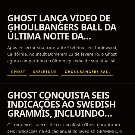
GHOST LANÇA VÍDEO DE
GHOULBANGERS BALL DA
ÚLTIMA NOITE DA
SKELETOUR
Após encerrar sua triunfante Skeletour em Inglewood,
Califórnia, no Intuit Dome em 23 de fevereiro, o Ghost
agora compartilhou o último episódio de sua atual sé...
GHOST
SKELETOUR
GHOULBANGERS BALL
GHOST CONQUISTA SEIS
INDICAÇÕES AO SWEDISH
GRAMMIS, INCLUINDO
ARTISTA E ÁLBUM DO ANO
Os roqueiros suecos de rock ocultista Ghost garantiram
seis indicações na edição anual do Swedish GRAMMIS, o