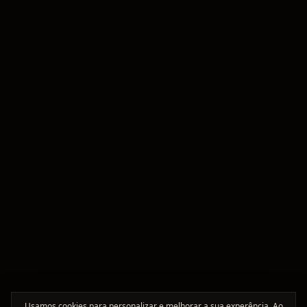
Usamos cookies para personalizar e melhorar a sua experência. Ao