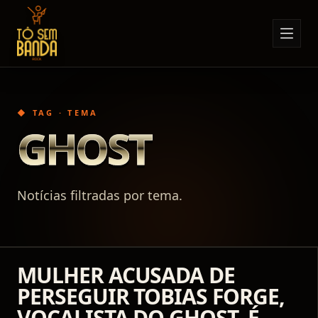
Sobre Nós
Anúncios
◆ TAG · TEMA
Notícias
GHOST
Eventos
Minha Conta
Notícias filtradas por tema.
Contato
MULHER ACUSADA DE
PERSEGUIR TOBIAS FORGE,
VOCALISTA DO GHOST, É